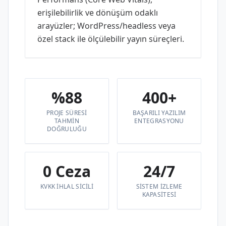
erişilebilirlik ve dönüşüm odaklı
arayüzler; WordPress/headless veya
özel stack ile ölçülebilir yayın süreçleri.
%88
400+
PROJE SÜRESI
BAŞARILI YAZILIM
TAHMIN
ENTEGRASYONU
DOĞRULUĞU
0 Ceza
24/7
KVKK IHLAL SICILI
SISTEM IZLEME
KAPASITESI