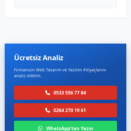
Ücretsiz Analiz
Firmanızın Web Tasarım ve Yazılım ihtiyaçlarını
analiz edelim.
0533 556 77 84
0264 270 19 61
WhatsApp'tan Yazın