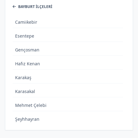
BAYBURT İLÇELERI
Camiikebir
Esentepe
Gençosman
Hafız Kenan
Karakaş
Karasakal
Mehmet Çelebi
Şeyhhayran
Tuzcuzade