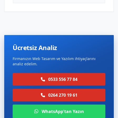
Ücretsiz Analiz
Firmanızın Web Tasarım ve Yazılım ihtiyaçlarını
analiz edelim.
0533 556 77 84
0264 270 19 61
WhatsApp'tan Yazın