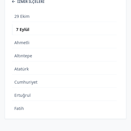
İZMIR İLÇELERI
29 Ekim
7 Eylül
Ahmetli
Altıntepe
Atatürk
Cumhuriyet
Ertuğrul
Fatih
İnönü