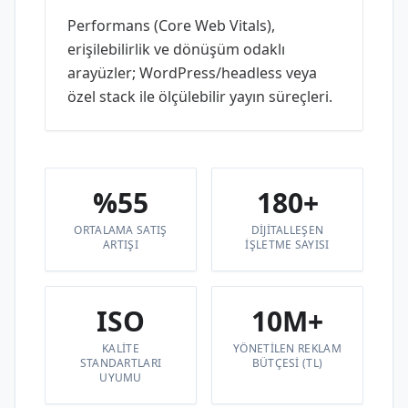
Performans (Core Web Vitals),
erişilebilirlik ve dönüşüm odaklı
arayüzler; WordPress/headless veya
özel stack ile ölçülebilir yayın süreçleri.
%55
180+
ORTALAMA SATIŞ
DIJITALLEŞEN
ARTIŞI
IŞLETME SAYISI
ISO
10M+
KALITE
YÖNETILEN REKLAM
STANDARTLARI
BÜTÇESI (TL)
UYUMU