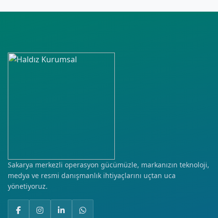
İstiklal
Karşıyaka
Muratbey
Tepeköy
Torbalı
Yemişlik
Yeni
Yeşilköy
Sakarya merkezli operasyon gücümüzle, markanızın teknoloji,
medya ve resmi danışmanlık ihtiyaçlarını uçtan uca
yönetiyoruz.