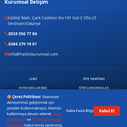
Kurumsal İletişim
İstiklal Mah. Çark Caddesi No:191 Kat:2 Ofis:25
Serdivan/Sakarya
0533 556 77 84
0264 270 19 61
info@haldizkurumsal.com
LLMS
SITE HARITASI
REFERANSLARIMIZ
FIYATLANDIRMALAR
🍪 Çerez Politikası:
Sitemizde
ÜCRETSIZ DANIŞMANLIK
KVKK & ÇEREZ
deneyiminizi geliştirmek için
© 2026 HALDIZ KURUMSAL. TÜM HAKLARI SAKLIDIR.
çerezler kullanmaktayız. Sitemizi
Kabul Et
Daha Fazla Bilgi
1
kullanmaya devam ederek
Çerez
Politikamızı
ve
KVKK Aydınlatma
Metnimizi
kabul etmiş sayılırsınız.