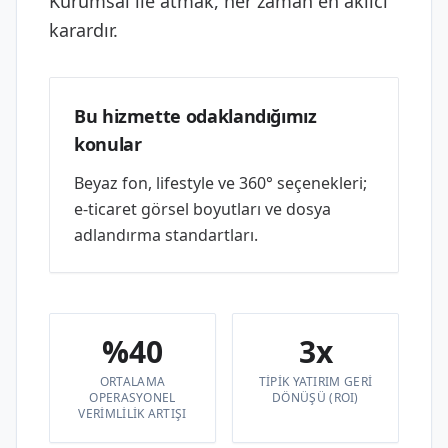
Kurumsal ile atmak, her zaman en akılcı
karardır.
Bu hizmette odaklandığımız
konular
Beyaz fon, lifestyle ve 360° seçenekleri;
e-ticaret görsel boyutları ve dosya
adlandırma standartları.
%40
3x
ORTALAMA
TIPIK YATIRIM GERI
OPERASYONEL
DÖNÜŞÜ (ROI)
VERIMLILIK ARTIŞI