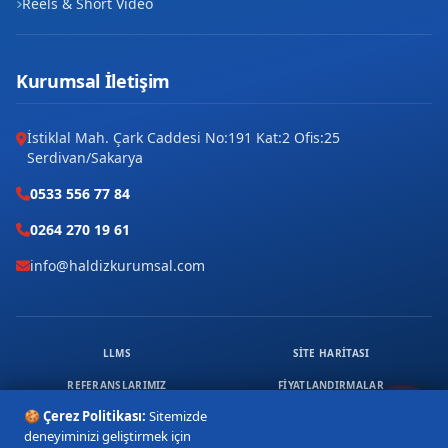
Reels & Short Video
Kurumsal İletişim
İstiklal Mah. Çark Caddesi No:191 Kat:2 Ofis:25
Serdivan/Sakarya
0533 556 77 84
0264 270 19 61
info@haldizkurumsal.com
LLMS
SITE HARITASI
REFERANSLARIMIZ
FIYATLANDIRMALAR
🍪 Çerez Politikası:
Sitemizde
ÜCRETSIZ DANIŞMANLIK
KVKK & ÇEREZ
deneyiminizi geliştirmek için
© 2026 HALDIZ KURUMSAL. TÜM HAKLARI SAKLIDIR.