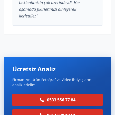
beklentimizin çok üzerindeydi. Her
aşamada fikirlerimizi dinleyerek
ilerlettiler."
Ücretsiz Analiz
Firmanızın Ürün Fotoğraf ve Video ihtiyaçlarını
analiz edelim.
0533 556 77 84