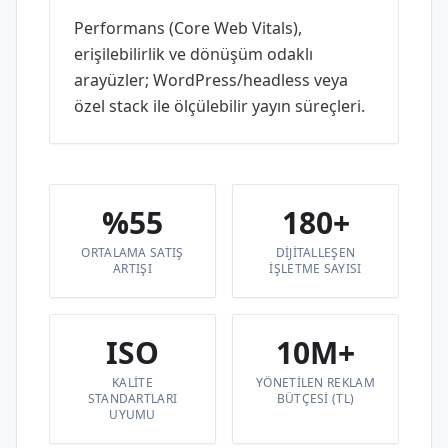
Performans (Core Web Vitals),
erişilebilirlik ve dönüşüm odaklı
arayüzler; WordPress/headless veya
özel stack ile ölçülebilir yayın süreçleri.
%55
180+
ORTALAMA SATIŞ
DIJITALLEŞEN
ARTIŞI
IŞLETME SAYISI
ISO
10M+
KALITE
YÖNETILEN REKLAM
STANDARTLARI
BÜTÇESI (TL)
UYUMU