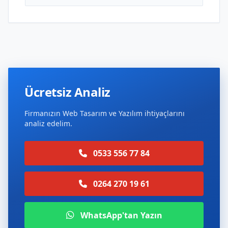
Ücretsiz Analiz
Firmanızın Web Tasarım ve Yazılım ihtiyaçlarını
analiz edelim.
0533 556 77 84
0264 270 19 61
WhatsApp'tan Yazın