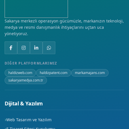
Mehmet Akif Ersoy
Meydan
Sakarya merkezli operasyon gücümüzle, markanızın teknoloji,
medya ve resmi danışmanlık ihtiyaçlarını uçtan uca
Mimar Sinan
yönetiyoruz.
Nakilci
Paşacık
DIĞER PLATFORMLARIMIZ
Piri Mehmet Paşa
haldizweb.com
haldizpatent.com
markamajans.com
sakaryamedya.com.tr
Sanayi
Selçuklu
Dijital & Yazılım
Somuncu Baba
Web Tasarım ve Yazılım
Şamlı
E-Ticaret Sitesi Kurulumu