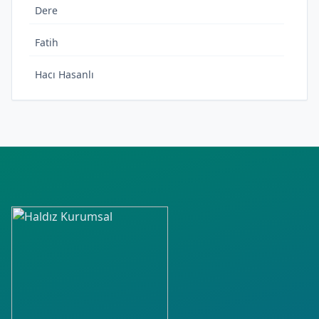
Dere
Fatih
Hacı Hasanlı
Hashas
Hürriyet
İstiklal
Kılıçaslan
Kurtuluş
Küçük Bölcek
Laleli