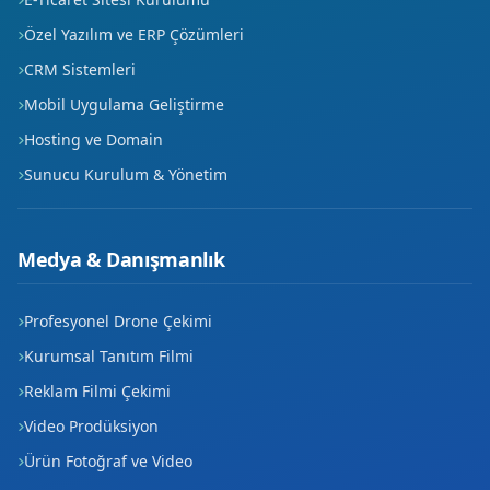
Şeyh Hamit
Özel Yazılım ve ERP Çözümleri
CRM Sistemleri
Şifahane
Mobil Uygulama Geliştirme
Taşpazar
Hosting ve Domain
Yavuz Sultan Selim
Sunucu Kurulum & Yönetim
Yenipınar
Medya & Danışmanlık
Zafer
Profesyonel Drone Çekimi
Kurumsal Tanıtım Filmi
Reklam Filmi Çekimi
Video Prodüksiyon
Ürün Fotoğraf ve Video