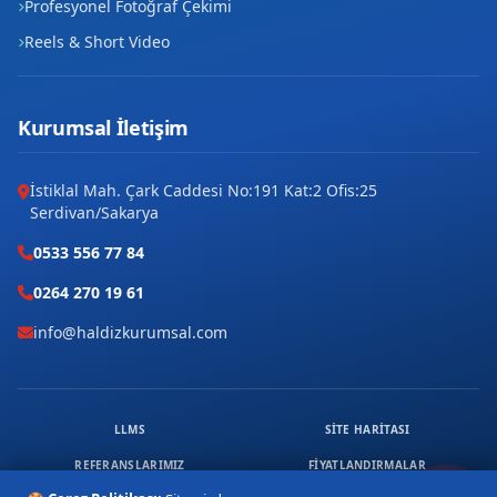
Profesyonel Fotoğraf Çekimi
Reels & Short Video
Kurumsal İletişim
İstiklal Mah. Çark Caddesi No:191 Kat:2 Ofis:25
Serdivan/Sakarya
0533 556 77 84
0264 270 19 61
info@haldizkurumsal.com
LLMS
SITE HARITASI
REFERANSLARIMIZ
FIYATLANDIRMALAR