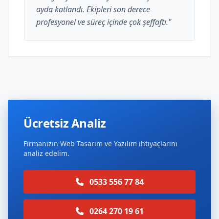
ayda katlandı. Ekipleri son derece
profesyonel ve süreç içinde çok şeffaftı."
Ücretsiz Analiz
Firmanızın Web Tasarım ve Yazılım ihtiyaçlarını
analiz edelim.
0533 556 77 84
0264 270 19 61