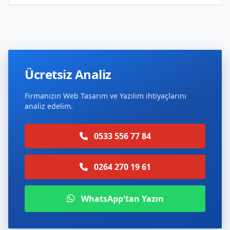
Ücretsiz Analiz
Firmanızın Web Tasarım ve Yazılım ihtiyaçlarını
analiz edelim.
0533 556 77 84
0264 270 19 61
WhatsApp'tan Yazın