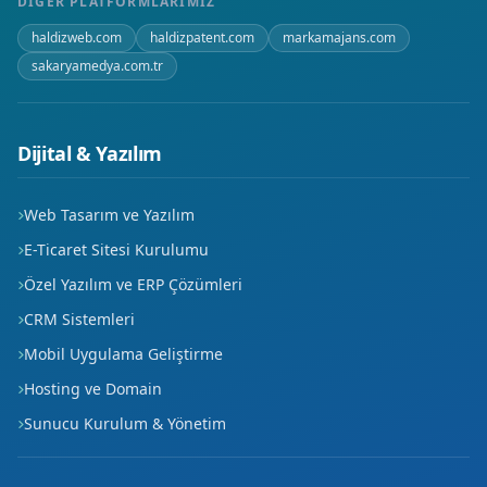
DIĞER PLATFORMLARIMIZ
Kırbağı
haldizweb.com
haldizpatent.com
markamajans.com
sakaryamedya.com.tr
Koçakdede
Külhan
Dijital & Yazılım
Larende
Web Tasarım ve Yazılım
Mader-i Mevlana
E-Ticaret Sitesi Kurulumu
Mahmudiye
Özel Yazılım ve ERP Çözümleri
CRM Sistemleri
Mansurdede
Mobil Uygulama Geliştirme
Mehmet Akif Ersoy
Hosting ve Domain
Nefise Sultan
Sunucu Kurulum & Yönetim
Osmangazi