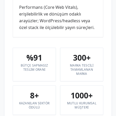
Performans (Core Web Vitals),
erişilebilirlik ve dönüşüm odaklı
arayüzler; WordPress/headless veya
özel stack ile ölçülebilir yayın süreçleri.
%91
300+
BÜTÇE SAPMASIZ
MARKA TESCILI
TESLIM ORANI
TAMAMLANAN
MARKA
8+
1000+
KAZANILAN SEKTÖR
MUTLU KURUMSAL
ÖDÜLÜ
MÜŞTERI