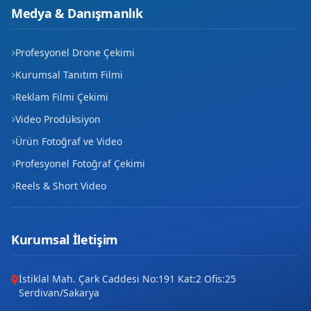
Medya & Danışmanlık
Piri Reis
Sakabaşı
Profesyonel Drone Çekimi
Kurumsal Tanıtım Filmi
Sekiçeşme
Reklam Filmi Çekimi
Siyahser
Video Prodüksiyon
Ürün Fotoğraf ve Video
Sümer
Profesyonel Fotoğraf Çekimi
Şeyh Edebali
Reels & Short Video
Tabduk Emre
Tahsin Ünal
Kurumsal İletişim
Topucak
İstiklal Mah. Çark Caddesi No:191 Kat:2 Ofis:25
Serdivan/Sakarya
Üniversite