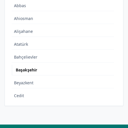
Abbas
Ahiosman
Alişahane
Atatürk
Bahçelievler
Başakşehir
Beyazkent
Cedit
Cumhuriyet
Çeltek