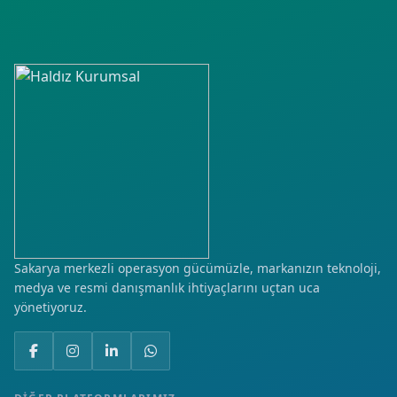
Elmaşehir
Fatih
Fenari
Gazidükkan
Gevher Hatun
Hacıcelal
Hamidiye
Sakarya merkezli operasyon gücümüzle, markanızın teknoloji,
medya ve resmi danışmanlık ihtiyaçlarını uçtan uca
Hisar
yönetiyoruz.
Hürriyet
İmaret