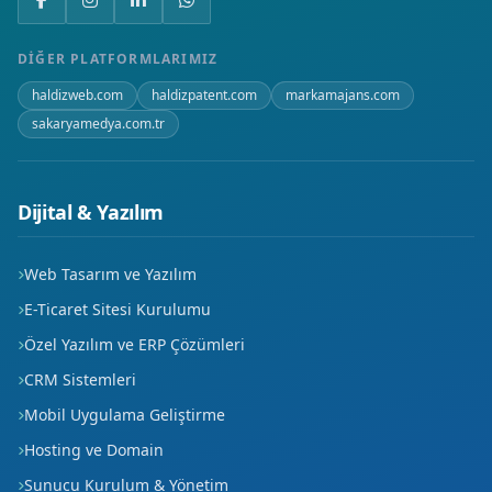
Mimarsinan
DIĞER PLATFORMLARIMIZ
Mithatpaşa
haldizweb.com
haldizpatent.com
markamajans.com
sakaryamedya.com.tr
Oruçreis
Osmangazi
Dijital & Yazılım
Sahabiye
Web Tasarım ve Yazılım
Sanayi
E-Ticaret Sitesi Kurulumu
Sancaktepe
Özel Yazılım ve ERP Çözümleri
CRM Sistemleri
Saraybosna
Mobil Uygulama Geliştirme
Serçeönü
Hosting ve Domain
Seyrani
Sunucu Kurulum & Yönetim