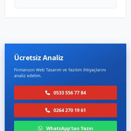
Ücretsiz Analiz
Firmanızın Web Tasarım ve Yazılım ihtiyaçlarını
analiz edelim.
0533 556 77 84
0264 270 19 61
WhatsApp'tan Yazın