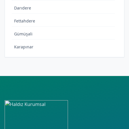
Darıdere
Fettahdere
Gümüşali
Karapınar
Kırkısrak
Oğlakkaya
Yedioluk
Yeni