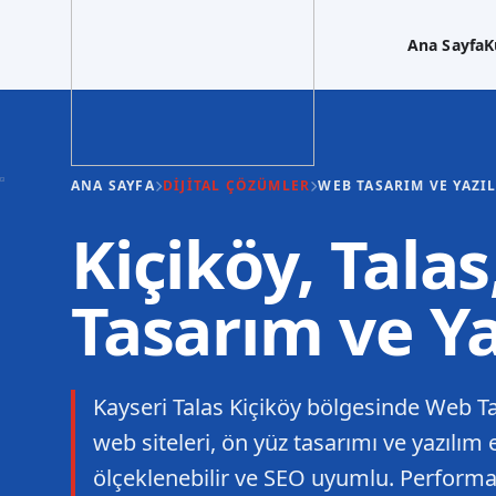
Ana Sayfa
K
ANA SAYFA
DIJITAL ÇÖZÜMLER
WEB TASARIM VE YAZI
Kiçiköy, Tala
Tasarım ve Y
Kayseri Talas Kiçiköy bölgesinde Web T
web siteleri, ön yüz tasarımı ve yazılım e
ölçeklenebilir ve SEO uyumlu. Performa