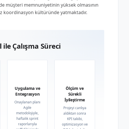
izde müşteri memnuniyetinin yüksek olmasının
tiz koordinasyon kültüründe yatmaktadır.
 ile Çalışma Süreci
03
04
Uygulama ve
Ölçüm ve
Entegrasyon
Sürekli
İyileştirme
Onaylanan planı
Agile
Projeyi canlıya
metodolojiyle,
aldıktan sonra
haftalık sprint
KPI takibi,
raporlarıyla
optimizasyon ve