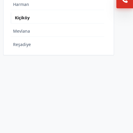
Harman
Kiçiköy
Mevlana
Reşadiye
Tablakaya
Yenidoğan