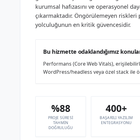
kurumsal hafızasını ve operasyonel day
çıkarmaktadır. Öngörülemeyen riskleri
yolculuğunun en kritik güvencesidir.
Bu hizmette odaklandığımız konula
Performans (Core Web Vitals), erişilebili
WordPress/headless veya özel stack ile ölç
%88
400+
PROJE SÜRESI
BAŞARILI YAZILIM
TAHMIN
ENTEGRASYONU
DOĞRULUĞU