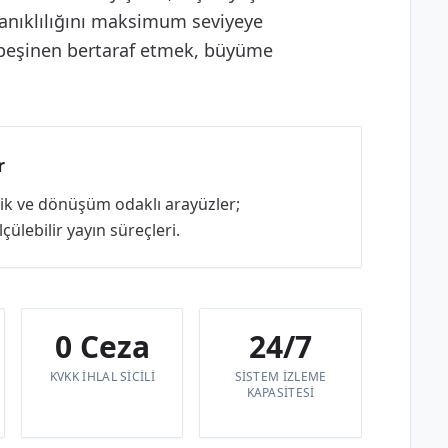
anıklılığını maksimum seviyeye
 peşinen bertaraf etmek, büyüme
r
rlik ve dönüşüm odaklı arayüzler;
ülebilir yayın süreçleri.
0 Ceza
24/7
KVKK IHLAL SICILI
SISTEM IZLEME
KAPASITESI