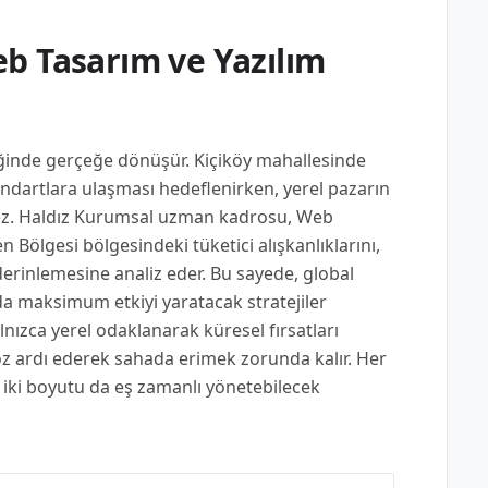
b Tasarım ve Yazılım
iğinde gerçeğe dönüşür. Kiçiköy mahallesinde
tandartlara ulaşması hedeflenirken, yerel pazarın
emez. Haldız Kurumsal uzman kadrosu, Web
n Bölgesi bölgesindeki tüketici alışkanlıklarını,
derinlemesine analiz eder. Bu sayede, global
 da maksimum etkiyi yaratacak stratejiler
alnızca yerel odaklanarak küresel fırsatları
göz ardı ederek sahada erimek zorunda kalır. Her
 iki boyutu da eş zamanlı yönetebilecek