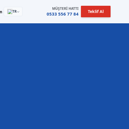
MÜŞTERI HATTI
Teklif Al
im
TR
0533 556 77 84