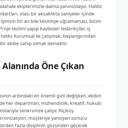
dahale ekiplerimizle daima yanınızdayız. Haldız
rtları, olası bir aksaklıkta saniyeler içinde
işinizin bir an bile kesintiye uğramaması, bizim
oje teslimi yapıp kaybolan tedarikçiler, iş
 Haldız Kurumsal ile çalışmak; başlangıcından
 bir ekibe sahip olmak demektir.
m Alanında Öne Çıkan
sının ardındaki en önemli gizli değişken, ekibin
'de her departman; mühendislik, kreatif, hukuki
tılarıyla senkronize çalışır. Kiçiköy
nkronizasyon, müşteriye yansıyan sonucu
e birden fazla disiplinin gözünden geçerek