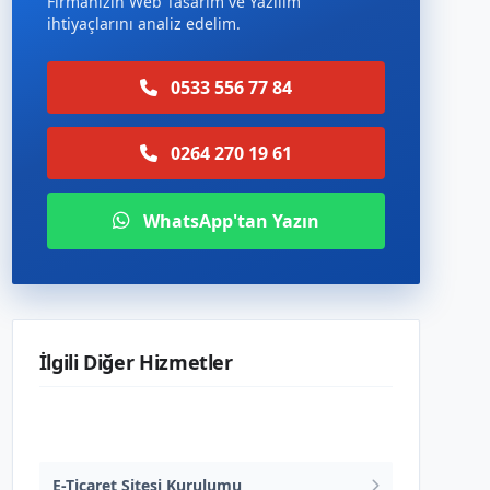
Firmanızın Web Tasarım ve Yazılım
ihtiyaçlarını analiz edelim.
0533 556 77 84
0264 270 19 61
WhatsApp'tan Yazın
İlgili Diğer Hizmetler
Web Tasarım ve Yazılım
E-Ticaret Sitesi Kurulumu