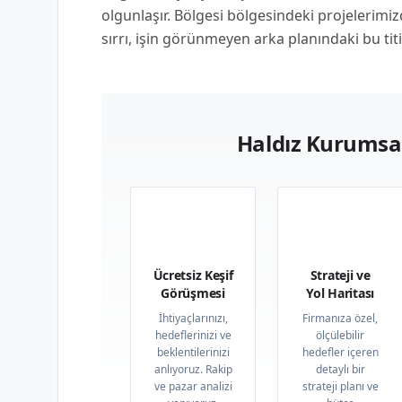
olgunlaşır. Bölgesi bölgesindeki projelerim
sırrı, işin görünmeyen arka planındaki bu ti
Haldız Kurumsal
01
02
Ücretsiz Keşif
Strateji ve
Görüşmesi
Yol Haritası
İhtiyaçlarınızı,
Firmanıza özel,
hedeflerinizi ve
ölçülebilir
beklentilerinizi
hedefler içeren
anlıyoruz. Rakip
detaylı bir
ve pazar analizi
strateji planı ve