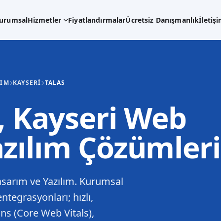
urumsal
Hizmetler
Fiyatlandırmalar
Ücretsiz Danışmanlık
İletiş
LIM
KAYSERI
TALAS
s, Kayseri Web
azılım Çözümleri
asarım ve Yazılım. Kurumsal
ntegrasyonları; hızlı,
ns (Core Web Vitals),