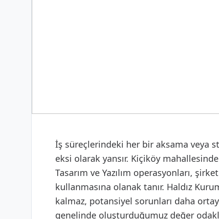
DIJITAL & YAZILIM
Web Tasarım ve Yazılım
İş süreçlerindeki her bir aksama veya 
eksi olarak yansır. Kiçiköy mahallesind
Tasarım ve Yazılım operasyonları, şirket
kullanmasına olanak tanır. Haldız Kuru
kalmaz, potansiyel sorunları daha ortay
genelinde oluşturduğumuz değer odaklı 