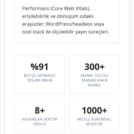
Performans (Core Web Vitals),
erişilebilirlik ve dönüşüm odaklı
arayüzler; WordPress/headless veya
özel stack ile ölçülebilir yayın süreçleri.
%91
300+
BÜTÇE SAPMASIZ
MARKA TESCILI
TESLIM ORANI
TAMAMLANAN
MARKA
8+
1000+
KAZANILAN SEKTÖR
MUTLU KURUMSAL
ÖDÜLÜ
MÜŞTERI