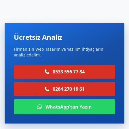
Ücretsiz Analiz
Firmanızın Web Tasarım ve Yazılım ihtiyaçlarını
analiz edelim.
0533 556 77 84
0264 270 19 61
WhatsApp'tan Yazın