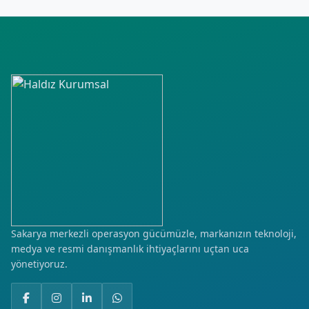
Cudi
Cumhuriyet
Çamlıca
Çamlıtepe
Demirlipınar
Fatih
Gap
Gültepe
Sakarya merkezli operasyon gücümüzle, markanızın teknoloji,
medya ve resmi danışmanlık ihtiyaçlarını uçtan uca
Hilal
yönetiyoruz.
Huzur