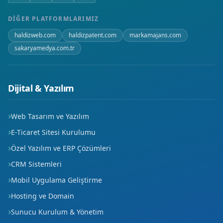
Hürriyet
DIĞER PLATFORMLARIMIZ
İluh
haldizweb.com
haldizpatent.com
markamajans.com
sakaryamedya.com.tr
Karşıyaka
Kısmet
Dijital & Yazılım
Korik
Web Tasarım ve Yazılım
Kültür
E-Ticaret Sitesi Kurulumu
Meydan
Özel Yazılım ve ERP Çözümleri
CRM Sistemleri
Petrol
Mobil Uygulama Geliştirme
Petrolkent
Hosting ve Domain
Pınarbaşı
Sunucu Kurulum & Yönetim