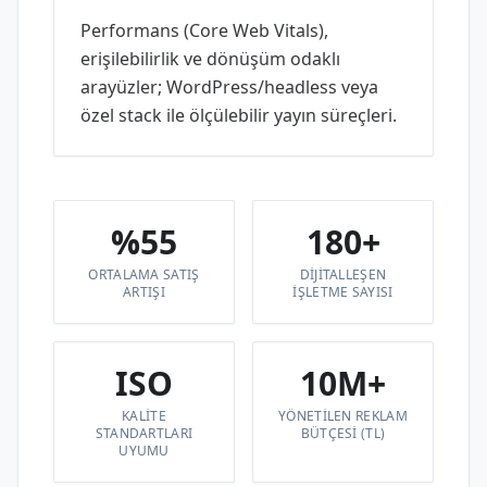
Performans (Core Web Vitals),
erişilebilirlik ve dönüşüm odaklı
arayüzler; WordPress/headless veya
özel stack ile ölçülebilir yayın süreçleri.
%55
180+
ORTALAMA SATIŞ
DIJITALLEŞEN
ARTIŞI
IŞLETME SAYISI
ISO
10M+
KALITE
YÖNETILEN REKLAM
STANDARTLARI
BÜTÇESI (TL)
UYUMU