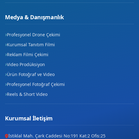
Raman
Medya & Danışmanlık
Sağlık
Seyitler
Profesyonel Drone Çekimi
Kurumsal Tanıtım Filmi
Site
Reklam Filmi Çekimi
Şafak
Video Prodüksiyon
Ürün Fotoğraf ve Video
Tilmerç
Profesyonel Fotoğraf Çekimi
Yavuz Selim
Reels & Short Video
Yeni
Yeşiltepe
Kurumsal İletişim
Ziya Gökalp
İstiklal Mah. Çark Caddesi No:191 Kat:2 Ofis:25