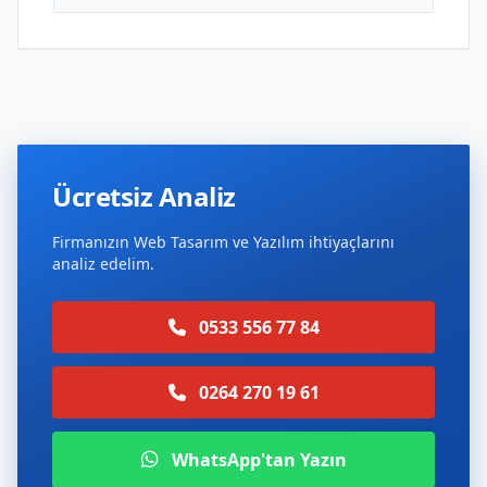
Ücretsiz Analiz
Firmanızın Web Tasarım ve Yazılım ihtiyaçlarını
analiz edelim.
0533 556 77 84
0264 270 19 61
WhatsApp'tan Yazın