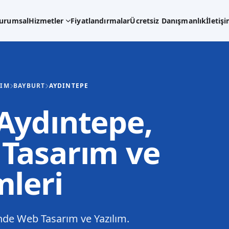
urumsal
Hizmetler
Fiyatlandırmalar
Ücretsiz Danışmanlık
İletiş
LIM
BAYBURT
AYDINTEPE
Aydıntepe,
Tasarım ve
mleri
de Web Tasarım ve Yazılım.