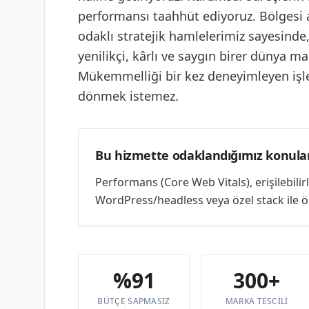
performansı taahhüt ediyoruz. Bölgesi 
odaklı stratejik hamlelerimiz sayesinde
yenilikçi, kârlı ve saygın birer dünya m
Mükemmelliği bir kez deneyimleyen işle
dönmek istemez.
Bu hizmette odaklandığımız konula
Performans (Core Web Vitals), erişilebili
WordPress/headless veya özel stack ile ölç
%91
300+
BÜTÇE SAPMASIZ
MARKA TESCILI