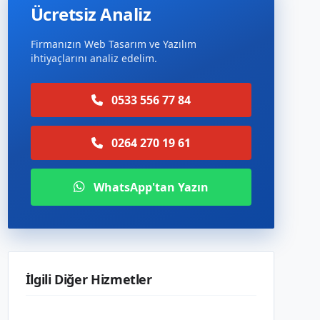
Ücretsiz Analiz
Firmanızın Web Tasarım ve Yazılım
ihtiyaçlarını analiz edelim.
0533 556 77 84
0264 270 19 61
WhatsApp'tan Yazın
İlgili Diğer Hizmetler