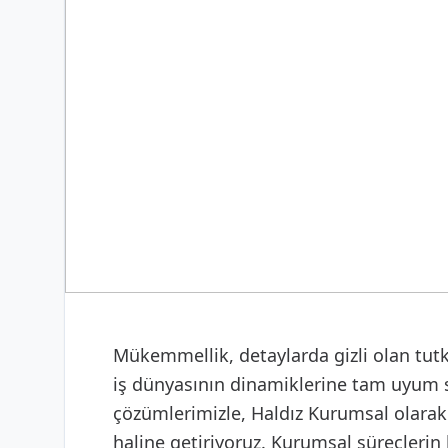
DIJITAL & YAZILIM
Web Tasarım ve Yazılım
Mükemmellik, detaylarda gizli olan tutk
iş dünyasının dinamiklerine tam uyum 
çözümlerimizle, Haldız Kurumsal olara
haline getiriyoruz. Kurumsal süreçlerin 