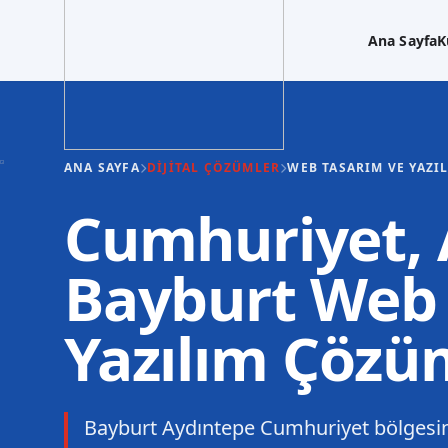
Ana Sayfa
K
ANA SAYFA
DIJITAL ÇÖZÜMLER
WEB TASARIM VE YAZI
Cumhuriyet, 
Bayburt Web 
Yazılım Çözü
Bayburt Aydıntepe Cumhuriyet bölgesin