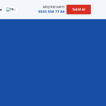
MÜŞTERI HATTI
Teklif Al
im
TR
0533 556 77 84