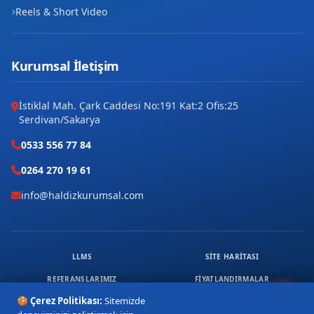
Reels & Short Video
Kurumsal İletişim
İstiklal Mah. Çark Caddesi No:191 Kat:2 Ofis:25
Serdivan/Sakarya
0533 556 77 84
0264 270 19 61
info@haldizkurumsal.com
LLMS
SITE HARITASI
REFERANSLARIMIZ
FIYATLANDIRMALAR
🍪 Çerez Politikası:
Sitemizde
ÜCRETSIZ DANIŞMANLIK
KVKK & ÇEREZ