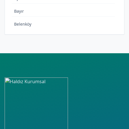
Bayır
Belenköy
Çerçiler
Ergenekon
Fatih
Fevzi Çakmak
Hürriyet
Kapullu
Kartaltepe
Kayabaşı