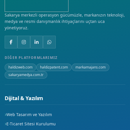
Kılavuzlar
Sakarya merkezli operasyon gücümüzle, markanızın teknoloji,
medya ve resmi danışmanlık ihtiyaçlarını uçtan uca
Kurtuluş
yönetiyoruz.
Namık Kemal
Öğlebeli
DIĞER PLATFORMLARIMIZ
Soğuksu
haldizweb.com
haldizpatent.com
markamajans.com
sakaryamedya.com.tr
Üniversite
Yeni
Dijital & Yazılım
Yenice
Web Tasarım ve Yazılım
Yeşil
E-Ticaret Sitesi Kurulumu