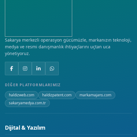
Kartaltepe
Kayabaşı
Kılavuzlar
Sakarya merkezli operasyon gücümüzle, markanızın teknoloji,
medya ve resmi danışmanlık ihtiyaçlarını uçtan uca
Kurtuluş
yönetiyoruz.
Namık Kemal
Öğlebeli
DIĞER PLATFORMLARIMIZ
Soğuksu
haldizweb.com
haldizpatent.com
markamajans.com
sakaryamedya.com.tr
Üniversite
Yeni
Dijital & Yazılım
Yenice