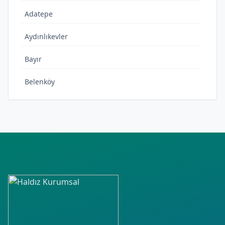
Adatepe
Aydınlıkevler
Bayır
Belenköy
Çerçiler
Ergenekon
Fatih
Fevzi Çakmak
Hürriyet
Kapullu