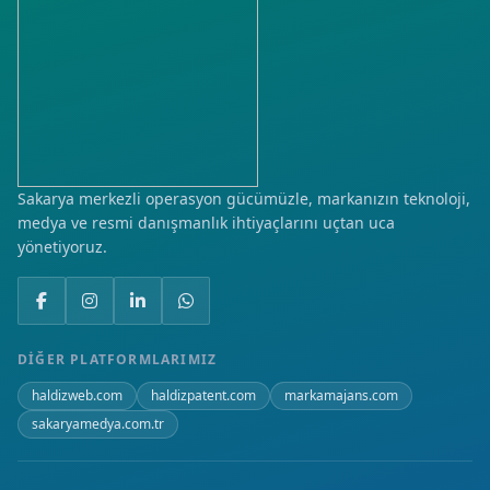
İsmetpaşa
Karaali
Kıranköy
Musalla
Sakarya merkezli operasyon gücümüzle, markanızın teknoloji,
medya ve resmi danışmanlık ihtiyaçlarını uçtan uca
Yeni
yönetiyoruz.
DIĞER PLATFORMLARIMIZ
haldizweb.com
haldizpatent.com
markamajans.com
sakaryamedya.com.tr