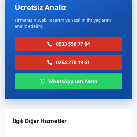
Ücretsiz Analiz
Firmanızın Web Tasarım ve Yazılım ihtiyaçlarını
analiz edelim.
0533 556 77 84
0264 270 19 61
WhatsApp'tan Yazın
İlgili Diğer Hizmetler