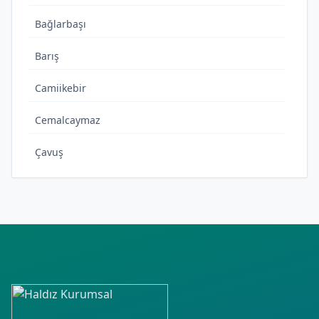
Bağlarbaşı
Barış
Camiikebir
Cemalcaymaz
Çavuş
Çeşme
Emek
Esentepe
Hacılarharmanı
Hüseyinçelebi