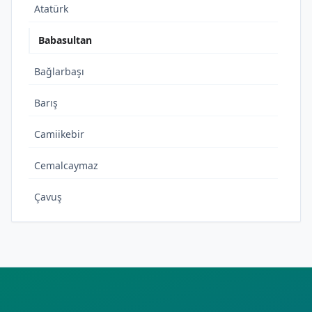
Atatürk
Babasultan
Bağlarbaşı
Barış
Camiikebir
Cemalcaymaz
Çavuş
Çeşme
Emek
Esentepe