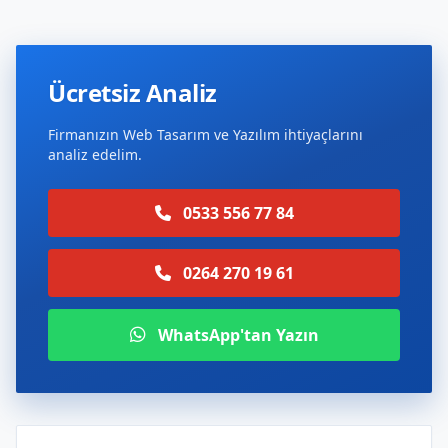
Ücretsiz Analiz
Firmanızın Web Tasarım ve Yazılım ihtiyaçlarını
analiz edelim.
0533 556 77 84
0264 270 19 61
WhatsApp'tan Yazın