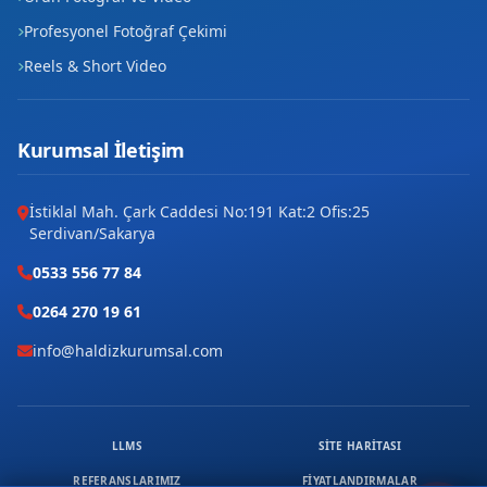
Profesyonel Fotoğraf Çekimi
Reels & Short Video
Kurumsal İletişim
İstiklal Mah. Çark Caddesi No:191 Kat:2 Ofis:25
Serdivan/Sakarya
0533 556 77 84
0264 270 19 61
info@haldizkurumsal.com
LLMS
SITE HARITASI
REFERANSLARIMIZ
FIYATLANDIRMALAR