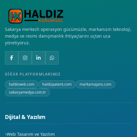
Hacılarharmanı
Hüseyinçelebi
Sakarya merkezli operasyon gücümüzle, markanızın teknoloji,
İsmetpaşa
medya ve resmi danışmanlık ihtiyaçlarını uçtan uca
yönetiyoruz.
Karaali
Kıranköy
Musalla
DIĞER PLATFORMLARIMIZ
haldizweb.com
haldizpatent.com
markamajans.com
Yeni
sakaryamedya.com.tr
Dijital & Yazılım
Web Tasarım ve Yazılım