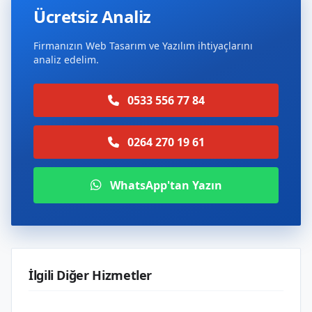
Ücretsiz Analiz
Firmanızın Web Tasarım ve Yazılım ihtiyaçlarını
analiz edelim.
0533 556 77 84
0264 270 19 61
WhatsApp'tan Yazın
İlgili Diğer Hizmetler