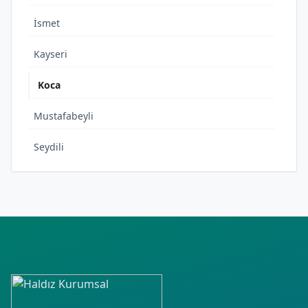
İsmet
Kayseri
Koca
Mustafabeyli
Seydili
Yeni