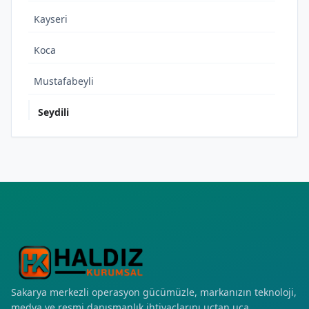
Kayseri
Koca
Mustafabeyli
Seydili
Yeni
Sakarya merkezli operasyon gücümüzle, markanızın teknoloji,
medya ve resmi danışmanlık ihtiyaçlarını uçtan uca