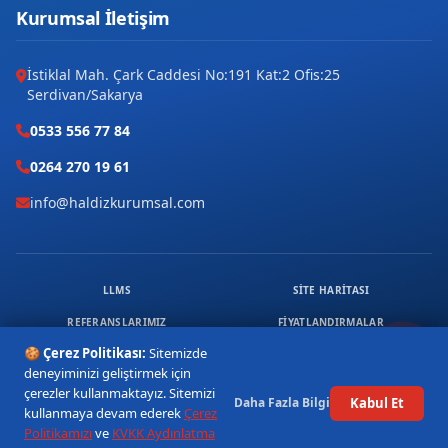
Kurumsal İletişim
İstiklal Mah. Çark Caddesi No:191 Kat:2 Ofis:25
Serdivan/Sakarya
0533 556 77 84
0264 270 19 61
info@haldizkurumsal.com
LLMS
SITE HARITASI
REFERANSLARIMIZ
FIYATLANDIRMALAR
🍪 Çerez Politikası:
Sitemizde
ÜCRETSIZ DANIŞMANLIK
KVKK & ÇEREZ
deneyiminizi geliştirmek için
© 2026 HALDIZ KURUMSAL. TÜM HAKLARI SAKLIDIR.
çerezler kullanmaktayız. Sitemizi
Kabul Et
Daha Fazla Bilgi
1
kullanmaya devam ederek
Çerez
Politikamızı
ve
KVKK Aydınlatma