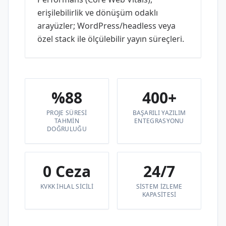
erişilebilirlik ve dönüşüm odaklı
arayüzler; WordPress/headless veya
özel stack ile ölçülebilir yayın süreçleri.
%88
400+
PROJE SÜRESI
BAŞARILI YAZILIM
TAHMIN
ENTEGRASYONU
DOĞRULUĞU
0 Ceza
24/7
KVKK IHLAL SICILI
SISTEM IZLEME
KAPASITESI