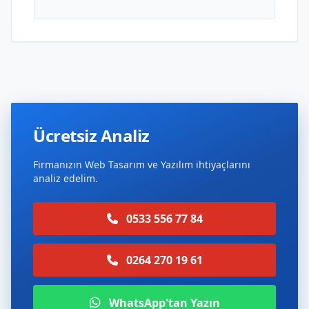
Ücretsiz Analiz
Firmanızın Web Tasarım ve Yazılım ihtiyaçlarını
analiz edelim.
0533 556 77 84
0264 270 19 61
WhatsApp'tan Yazın