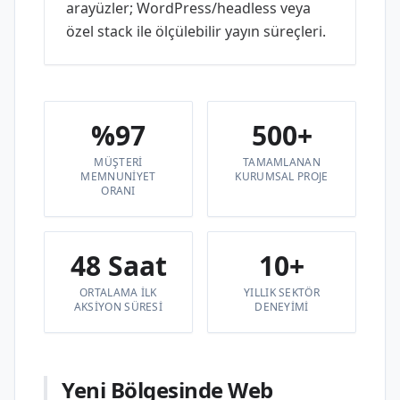
arayüzler; WordPress/headless veya
özel stack ile ölçülebilir yayın süreçleri.
%97
500+
MÜŞTERI
TAMAMLANAN
MEMNUNIYET
KURUMSAL PROJE
ORANI
48 Saat
10+
ORTALAMA ILK
YILLIK SEKTÖR
AKSIYON SÜRESI
DENEYIMI
Yeni Bölgesinde Web