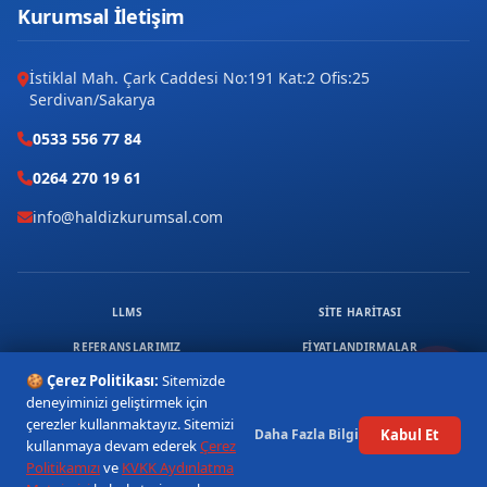
Kurumsal İletişim
İstiklal Mah. Çark Caddesi No:191 Kat:2 Ofis:25
Serdivan/Sakarya
0533 556 77 84
0264 270 19 61
info@haldizkurumsal.com
LLMS
SITE HARITASI
REFERANSLARIMIZ
FIYATLANDIRMALAR
🍪 Çerez Politikası:
Sitemizde
ÜCRETSIZ DANIŞMANLIK
KVKK & ÇEREZ
deneyiminizi geliştirmek için
© 2026 HALDIZ KURUMSAL. TÜM HAKLARI SAKLIDIR.
çerezler kullanmaktayız. Sitemizi
Kabul Et
Daha Fazla Bilgi
1
kullanmaya devam ederek
Çerez
Politikamızı
ve
KVKK Aydınlatma